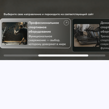
Выберите свое направление и переходите на соответствующий сайт
Профессиональное
Дома
спортивное
спор
оборудование
обор
Функциональное
Трена
снаряжение — выбор,
спорт
которому доверяют в мире
совре
функ
ЯВЛЯЕТСЯ ЛИДЕРОМ НА УКРАИНСКОМ РЫНКЕ ПО ПРОИЗВОДСТВУ
И ПРОДАЖЕ СПОРТИВНОГО И ДЕТСКОГО ИГРОВОГО
ОБОРУДОВАНИЯ.
Мы являемся лидером на рынке по производству и продаже
спортивного и детского игрового оборудования.
С 1993 года мы формируем историю компании, приобретаем
ценный опыт, получаем многочисленные награды и ежегодно