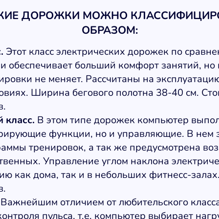
КИЕ ДОРОЖКИ МОЖНО КЛАССИФИЦИР
ОБРАЗОМ:
.
Этот класс электрических дорожек по сравне
и обеспечивает больший комфорт занятий, но
ировки не меняет. Рассчитаны на эксплуатацию
виях. Ширина бегового полотна 38-40 см. Сто
в.
 класс.
В этом типе дорожек компьютер выпол
трирующие функции, но и управляющие. В нем
раммы тренировок, а так же предусмотрена во
твенных. Управление углом наклона электриче
ию как дома, так и в небольших фитнесс-залах
в.
Важнейшим отличием от любительского класса
онтроля пульса, т.е. компьютер выбирает нагр