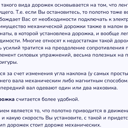
такого вида дорожек основывается на том, что лен
ущего. Т.е. если Вы остановитесь, то полотно тоже в
бождает Вас от необходимости подключать к электр
имущество механической дорожки также в малом ве
наты, в которой установлена дорожка, и вообще ле
димости. Многие относят к недостаткам такой дорож
ь усилий тратится на преодоление сопротивления п
лемент силовых упражнений, весьма полезных на 
фигуры.
ся за счет изменения угла наклона (у самых прост
него вала механическим либо магнитным способом
 передний вал одевают один или два маховика.
рожка
считается более удобной.
ием является то, что полотно приводится в движен
и какую скорость Вы установите, с такой и придетс
 тип дорожек стоит дороже механических.