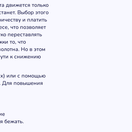
та движется только
станет. Выбор этого
ичеству и платить
се, что позволяет
гко переставлять
ки то, что
олотна. Но в этом
пути к снижению
ых) или с помощью
. Для повышения
ие
я бежать.