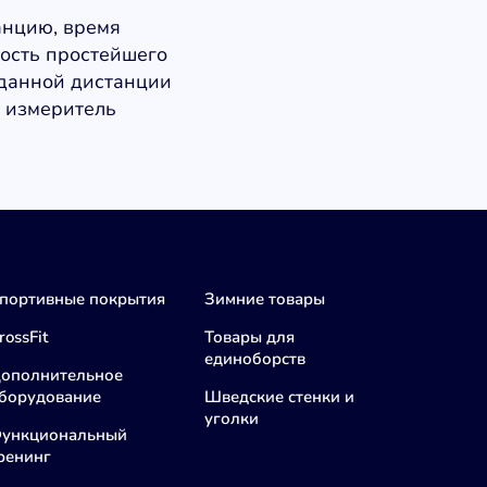
анцию, время
ность простейшего
данной дистанции
н измеритель
портивные покрытия
Зимние товары
rossFit
Товары для
единоборств
ополнительное
борудование
Шведские стенки и
уголки
ункциональный
ренинг