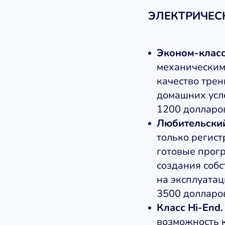
ЭЛЕКТРИЧЕС
Эконом-класс
механическим
качество трен
домашних усло
1200 долларо
Любительский
только регис
готовые прог
создания собс
на эксплуатац
3500 долларо
Класс Hi-End.
возможность к