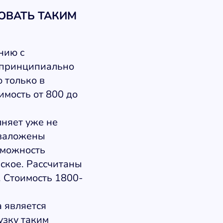
ОВАТЬ ТАКИМ
нию с
 принципиально
 только в
имость от 800 до
няет уже не
 заложены
зможность
ское. Рассчитаны
. Стоимость 1800-
 является
узку таким