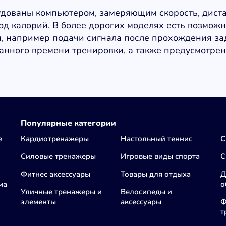
удованы компьютером, замеряющим скорость, дист
од калорий. В более дорогих моделях есть возмож
, например подачи сигнала после прохождения за
анного времени тренировки, а также предусмотре
Популярные категории
е
Кардиотренажеры
Настольный теннис
С
Силовые тренажеры
Игровые виды спорта
C
Фитнес аксессуары
Товары для отдыха
Д
ма
о
Уличные тренажеры и
Велосипеды и
элементы
аксессуары
Ф
т