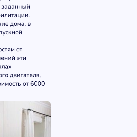
е заданный
билитации.
ие дома, в
пускной
стям от
шений эти
алах
ого двигателя,
оимость от 6000