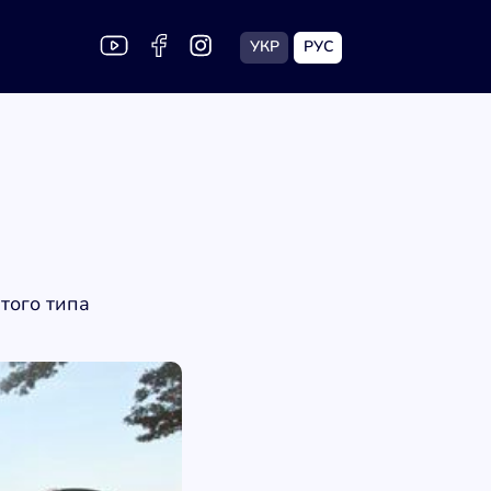
УКР
РУС
того типа